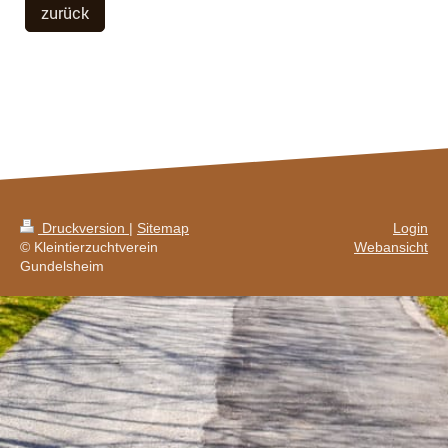
zurück
Druckversion
|
Sitemap
Login
© Kleintierzuchtverein
Webansicht
Gundelsheim