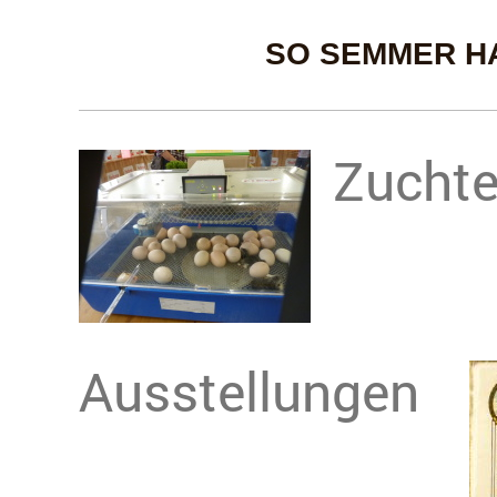
SO SEMMER H
Zuchte
Ausstellungen